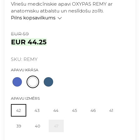
Vīriešu medicīniskie apavi OXYPAS REMY ar
anatomisku atbalstu un neslīdošu zolīti.
Pilns kopsavilkums
EUR 59
EUR 44.25
SKU: REMY
APAVU KRĀSA
APAVU IZMĒRS
42
43
44
45
46
41
39
40
47