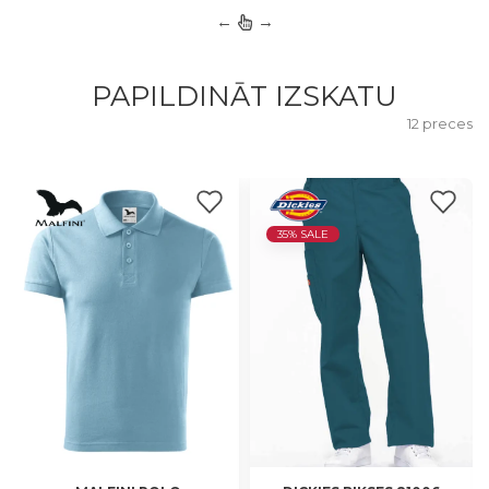
←
→
PAPILDINĀT IZSKATU
12 preces
35% SALE