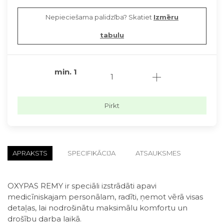
Nepieciešama palidzība? Skatiet
Izmēru
tabulu
min.
1
Pirkt
APRAKSTS
SPECIFIKĀCIJA
ATSAUKSMES
OXYPAS REMY ir speciāli izstrādāti apavi
medicīniskajam personālam, radīti, ņemot vērā visas
detaļas, lai nodrošinātu maksimālu komfortu un
drošību darba laikā.