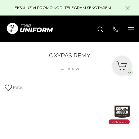
EKSKLUZĪVI PROMO KODI TELEGRAM SEKOTĀJIEM
OXYPAS REMY
Apavi
0
Patīk
25% SALE