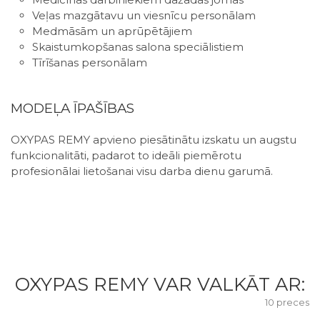
Veļas mazgātavu un viesnīcu personālam
Medmāsām un aprūpētājiem
Skaistumkopšanas salona speciālistiem
Tīrīšanas personālam
MODEĻA ĪPAŠĪBAS
OXYPAS REMY apvieno piesātinātu izskatu un augstu
funkcionalitāti, padarot to ideāli piemērotu
profesionālai lietošanai visu darba dienu garumā.
OXYPAS REMY VAR VALKĀT AR:
10 preces