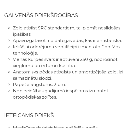
GALVENĀS PRIEKŠROCĪBAS
Zole atbilst SRC standartiem, tai piemīt neslīdošas
īpašības.
Apavi izgatavoti no dabīgas ādas, kas ir antistatiska.
Iekšējai oderējuma ventilācijai izmantota CoolMax
tehnoloģija.
Vienas kurpes svars ir aptuveni 250 g, nodrošinot
vieglumu un ērtumu kustībā.
Anatomisks pēdas atbalsts un amortizējoša zole, lai
samazinātu slodzi.
Papēža augstums: 3 cm.
Nepieciešības gadījumā iespējams izmantot
ortopēdiskas zolītes.
IETEICAMS PRIEKŠ
Medicīnas darbiniekiem dažādās jomās