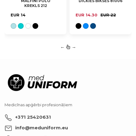
MALFINI POLO
DICKIES BIKSES 81006
KREKLS 212
S, M, L, XL, 2XL
S, L, XL
EUR 14
EUR 14.30
EUR 22
←
→
Medicīnas apģērbi profesionāļiem
+371 25420631
info@meduniform.eu