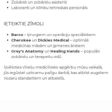
Zobārsti un zobārstu asistenti
Laboranti un klīniku tehniskais personāls
IETEIKTIE ZĪMOLI
Barco
– ķirurgiem un operāciju speciālistiem
Cherokee
un
Dickies Medical
– optimāli
medicīnas māsām un ģimenes ārstiem
Grey's Anatomy
un
Healing Hands
– populāri
zobārstu un terapeitu vidū
Izvēloties vīriešu medicīnisko apģērbu mūsu veikalā,
jūs iegūstat uzticamu palīgu darbā, kas atbilst augstiem
nozaru standartiem un atbalstīs,