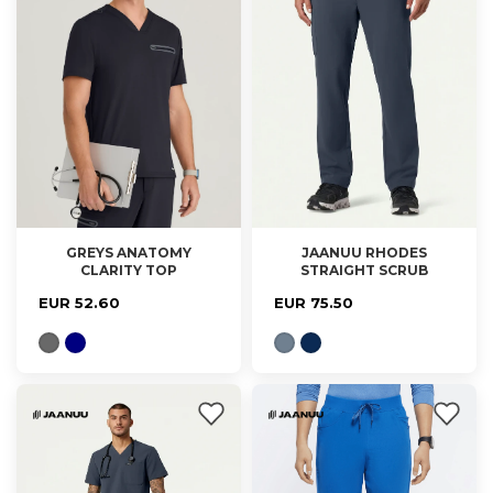
GREYS ANATOMY
JAANUU RHODES
CLARITY TOP
STRAIGHT SCRUB
S, M, XL
XS, S, M
PANT
EUR 52.60
EUR 75.50