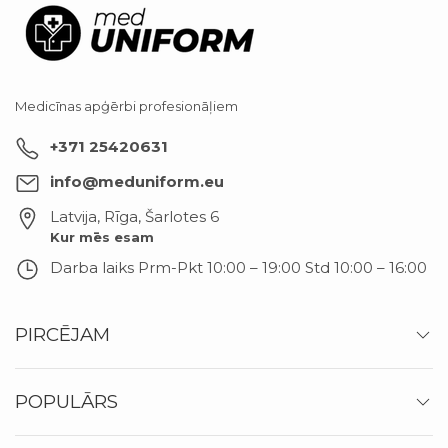
Medicīnas apģērbi profesionāļiem
+371 25420631
info@meduniform.eu
Latvija, Rīga
,
Šarlotes 6
Kur mēs esam
Darba laiks
Prm-Pkt 10:00 – 19:00 Std 10:00 – 16:00
PIRCĒJAM
POPULĀRS