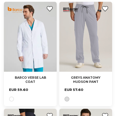
BARCO VERSE LAB
GREYS ANATOMY
COAT
HUDSON PANT
S, M, L, XL
M, L, XL
EUR 59.60
EUR 57.60