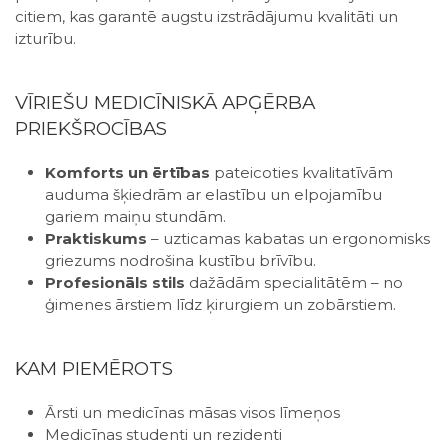
citiem, kas garantē augstu izstrādājumu kvalitāti un
izturību.
VĪRIEŠU MEDICĪNISKĀ APĢĒRBA
PRIEKŠROCĪBAS
Komforts un ērtības
pateicoties kvalitatīvām
auduma šķiedrām ar elastību un elpojamību
gariem maiņu stundām.
Praktiskums
– uzticamas kabatas un ergonomisks
griezums nodrošina kustību brīvību.
Profesionāls stils
dažādām specialitātēm – no
ģimenes ārstiem līdz ķirurgiem un zobārstiem.
KAM PIEMĒROTS
Ārsti un medicīnas māsas visos līmeņos
Medicīnas studenti un rezidenti