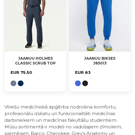
JAANUU HOLMES
JAANUU BIKSES
CLASSIC SCRUB TOP
J85013
S, M, L, XL
S, L, XL
EUR 75.50
EUR 63
Vīriešu medicīniskā apģērba nodrošina komfortu,
profesionālu izskatu un funkcionalitāti medicīnas
darbiniekiem un medicīnas fakultāšu studentiem.
Mūsu sortimentā ir modeļi no vadošajiem zīmoliem,
piemēram, Barco, Cherokee, Grey's Anatomy un