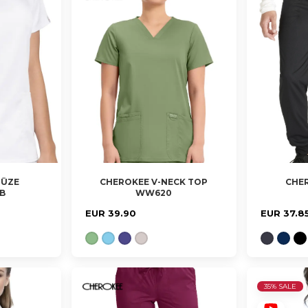
 XL, 2XL,
LŪZE
CHEROKEE V-NECK TOP
CHE
B
WW620
XXS, XS, S, M, L, XL, 2XL
EUR 39.90
EUR 37.8
35% SALE