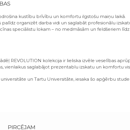
ĪBAS
odrošina kustību brīvību un komfortu ilgstošu maiņu laikā.
palīdz organizēt darba vidi un saglabāt profesionālu izskat
nas speciālistu lokam – no medmāsām un feldšeriem līdz z
ādēļ REVOLUTION kolekcija ir lieliska izvēle veselības aprūpe
ības, vienlaikus saglabājot prezentablu izskatu un komfortu v
niversitāte un Tartu Universitāte, iesaka šo apģērbu stude
PIRCĒJAM