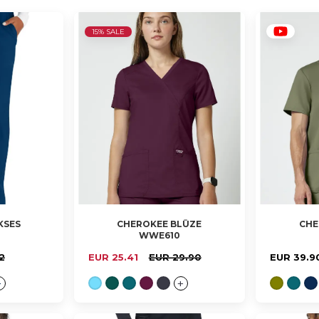
15% SALE
 XL, 2XL,
XXS, XS, S, M, L, XL, 2XL,
KSES
CHEROKEE BLŪZE
CHE
WWE610
3XL
XS, S, 
2
EUR 25.41
EUR 29.90
EUR 39.9