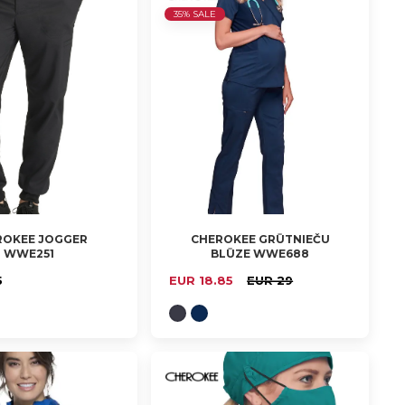
35% SALE
ROKEE JOGGER
CHEROKEE GRŪTNIEČU
WWE251
BLŪZE WWE688
S, M, L, XL
XS, S, M, L, XL
5
EUR 18.85
EUR 29