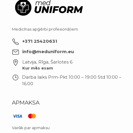
Medicīnas apģērbi profesionāļiem
+371 25420631
info@meduniform.eu
Latvija, Rīga
,
Šarlotes 6
Kur mēs esam
Darba laiks
Prm-Pkt 10:00 – 19:00 Std 10:00 –
16:00
APMAKSA
Vairāk par apmaksu