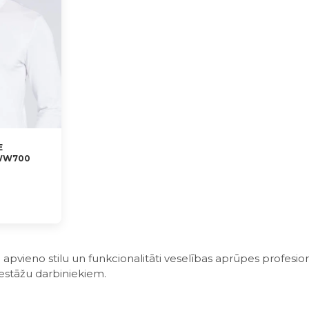
E
WW700
XL
ieno stilu un funkcionalitāti veselības aprūpes profesion
iestāžu darbiniekiem.