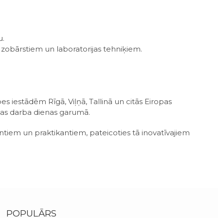
u.
obārstiem un laboratorijas tehniķiem.
s iestādēm Rīgā, Viļņā, Tallinā un citās Eiropas
isas darba dienas garumā.
ntiem un praktikantiem, pateicoties tā inovatīvajiem
POPULĀRS