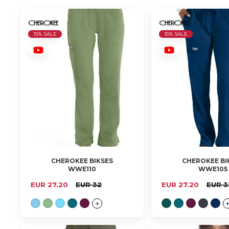
15% SALE
15% SALE
XXS, XS, S, M, L, XL, 2XL,
XXS, XS, S, M, L,
CHEROKEE BIKSES
CHEROKEE BI
WWE110
WWE105
3XL, 4XL
3XL
EUR 27.20
EUR 32
EUR 27.20
EUR 3