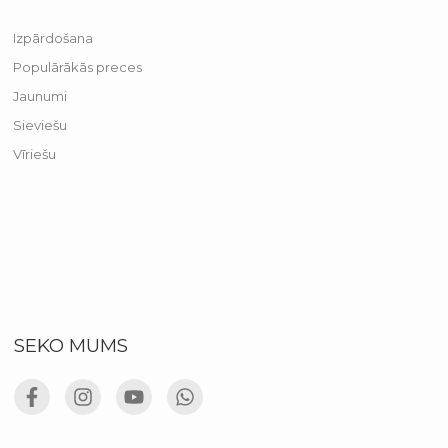
Izpārdošana
Populārākās preces
Jaunumi
Sieviešu
Vīriešu
SEKO MUMS