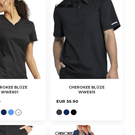
 S, M, L, XL, 2XL,
ROKEE BLŪZE
CHEROKEE BLŪZE
WWE601
WWE615
3XL
XS, S, M, L, XL, 2XL
0
EUR 35.90