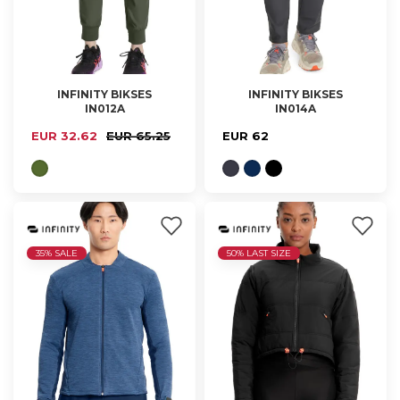
INFINITY BIKSES
INFINITY BIKSES
IN012A
IN014A
XS, L
S, M, L, XL, 2XL
EUR 32.62
EUR 65.25
EUR 62
35% SALE
50% LAST SIZE