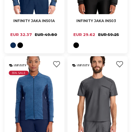
INFINITY JAKA IN501A
INFINITY JAKA IN503
XS, S, M, L, XL
S, M
EUR 32.37
EUR 49.80
EUR 29.62
EUR 59.25
35% SALE