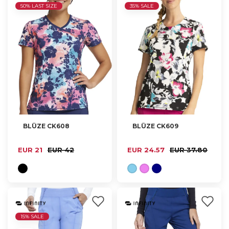
50% LAST SIZE
35% SALE
BLŪZE CK608
BLŪZE CK609
XS, 2XL
XS, S, M, L
EUR 21
EUR 42
EUR 24.57
EUR 37.80
15% SALE