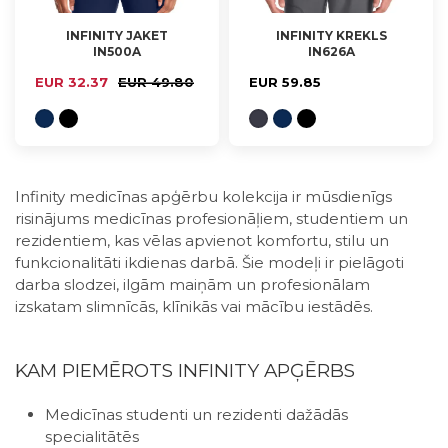
INFINITY JAKET
INFINITY KREKLS
IN500A
IN626A
XS, S, M, L, XL
S, M, L, XL, 2XL
EUR 32.37
EUR 49.80
EUR 59.85
Infinity medicīnas apģērbu kolekcija ir mūsdienīgs
risinājums medicīnas profesionāļiem, studentiem un
rezidentiem, kas vēlas apvienot komfortu, stilu un
funkcionalitāti ikdienas darbā. Šie modeļi ir pielāgoti
darba slodzei, ilgām maiņām un profesionālam
izskatam slimnīcās, klīnikās vai mācību iestādēs.
KAM PIEMĒROTS INFINITY APĢĒRBS
Medicīnas studenti un rezidenti dažādās
specialitātēs