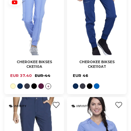
CHEROKEE BIKSES
CHEROKEE BIKSES
CKE110A
CKE110AT
XXS, XS, S, M, L, XL
XS, S, M, L, XL
(PAGARINĀTĀS)
EUR 37.40
EUR 44
EUR 46