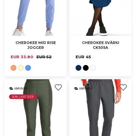
CHEROKEE MID RISE
CHEROKEE SVĀRKI
JOGGER
CK505A
XS, M, L, XL
XXS, XS, S, M, L
EUR 33.80
EUR 52
EUR 45
50% LAST SIZE