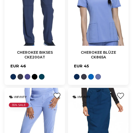
CHEROKEE BIKSES
CHEROKEE BLŪZE
CKE200AT
CK865A
S, M, L, XL, 2XL
XXS, XS, S, M, L, XL
(PAGARINĀTĀS)
EUR 46
EUR 45
35% SALE