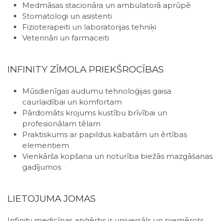
Medmāsas stacionāra un ambulatorā aprūpē
Stomatologi un asistenti
Fizioterapeiti un laboratorijas tehniķi
Veterināri un farmaceiti
INFINITY ZĪMOLA PRIEKŠROCĪBAS
Mūsdienīgas audumu tehnoloģijas gaisa
caurlaidībai un komfortam
Pārdomāts krojums kustību brīvībai un
profesionālam tēlam
Praktiskums ar papildus kabatām un ērtības
elementiem
Vienkārša kopšana un noturība biežās mazgāšanas
gadījumos
LIETOJUMA JOMAS
Infinity medicīnas apģērbs ir universāls un piemērots