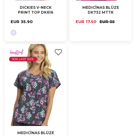
DICKIES V-NECK
MEDICĪNAS BLŪZE
PRINT TOP DK616
DK732 MTTR
XS, M
XS
EUR 35.90
EUR 17.50
EUR 35
50% LAST SIZE
MEDICĪNAS BLŪZE