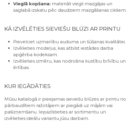
Vieglā kopšana:
materiāli viegli mazgājas un
saglabā izskatu pēc daudziem mazgāšanas cikliem.
KĀ IZVĒLĒTIES SIEVIEŠU BLŪZI AR PRINTU
Pievelciet uzmanību auduma un šūšanas kvalitātei.
Izvēlieties modeļus, kas atbilst iestādes darba
apģērba kodeksam.
Izvēlieties izmēru, kas nodrošina kustību brīvību un
ērtības.
KUR IEGĀDĀTIES
Mūsu katalogā ir pieejamas sieviešu blūzes ar printu no
pārbaudītiem ražotājiem ar piegādi uz mājām vai
pašizņemšanu. Iepazīstieties ar sortimentu un
izvēlieties ideālu variantu jūsu darbam.