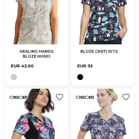
HEALING HANDS
BLŪZE CK671 IDTS
BLŪZE HH901
XS, S, M
M, L
EUR 42.50
EUR 35