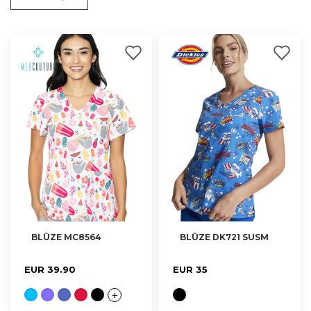
BLŪZE MC8564
BLŪZE DK721 SUSM
XS, S, M, L, XL
XXS, XS, S, M, L, XL
EUR 39.90
EUR 35