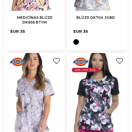
MEDICĪNAS BLŪZE
BLŪZE DK704 JGBD
DK656 BTYM
XS, S
XXS, XS, L
EUR 35
EUR 35
50% LAST SIZE