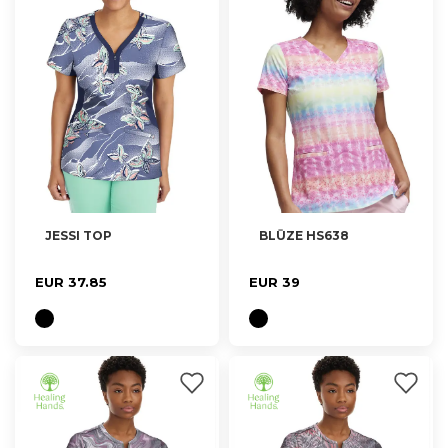
JESSI TOP
BLŪZE HS638
XS, S
XXS, XS, M, L, XL
EUR 37.85
EUR 39