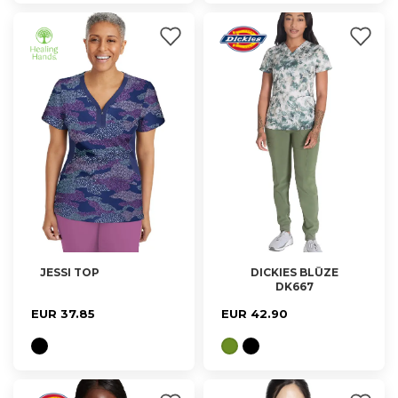
JESSI TOP
DICKIES BLŪZE
DK667
XS, S, M, L, 2XL, 3XL
XS, S, M, L, XL, 2XL
EUR 37.85
EUR 42.90