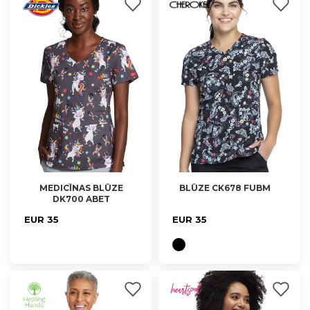
MEDICĪNAS BLŪZE
BLŪZE CK678 FUBM
DK700 ABET
XS, S, L, XL
EUR 35
EUR 35