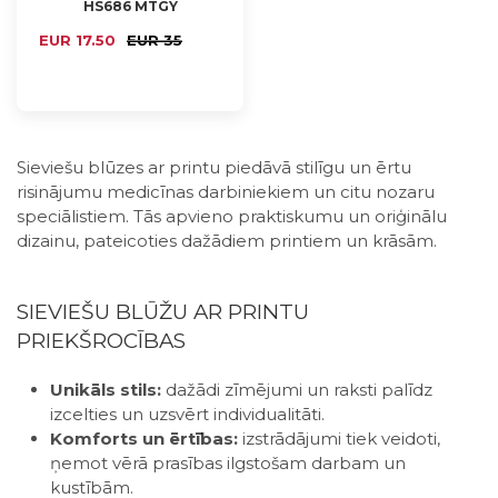
HS686 MTGY
2XS
EUR 17.50
EUR 35
Sieviešu blūzes ar printu piedāvā stilīgu un ērtu
risinājumu medicīnas darbiniekiem un citu nozaru
speciālistiem. Tās apvieno praktiskumu un oriģinālu
dizainu, pateicoties dažādiem printiem un krāsām.
SIEVIEŠU BLŪŽU AR PRINTU
PRIEKŠROCĪBAS
Unikāls stils:
dažādi zīmējumi un raksti palīdz
izcelties un uzsvērt individualitāti.
Komforts un ērtības:
izstrādājumi tiek veidoti,
ņemot vērā prasības ilgstošam darbam un
kustībām.