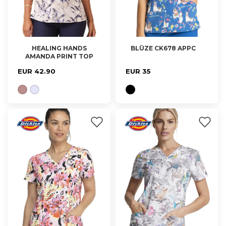
HEALING HANDS
BLŪZE CK678 APPC
AMANDA PRINT TOP
XS, S, M
XS, M
HH908
EUR 42.90
EUR 35