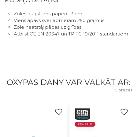
MODEĻA DETAĻAS
Zoles augstums papēdī: 3 cm
Viens apavs sver apmēram 250 gramus
Zole neatstāj pēdas uz grīdas
Atbilst CE EN 20347 un TP TC 19/2011 standartiem
OXYPAS DANY VAR VALKĀT AR:
10 preces
25% SALE