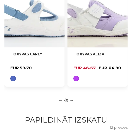
OXYPAS CARLY
OXYPAS ALIZA
37, 38, 39, 40
37, 38, 39, 40, 42
EUR 59.70
EUR 48.67
EUR 64.90
←
→
PAPILDINĀT IZSKATU
12 preces