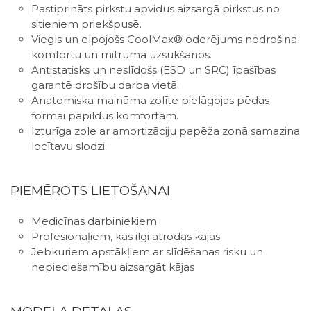
Pastiprināts pirkstu apvidus aizsargā pirkstus no
sitieniem priekšpusē.
Viegls un elpojošs CoolMax® oderējums nodrošina
komfortu un mitruma uzsūkšanos.
Antistatisks un neslīdošs (ESD un SRC) īpašības
garantē drošību darba vietā.
Anatomiska maināma zolīte pielāgojas pēdas
formai papildus komfortam.
Izturīga zole ar amortizāciju papēža zonā samazina
locītavu slodzi.
PIEMĒROTS LIETOŠANAI
Medicīnas darbiniekiem
Profesionāļiem, kas ilgi atrodas kājās
Jebkuriem apstākļiem ar slīdēšanas risku un
nepieciešamību aizsargāt kājas