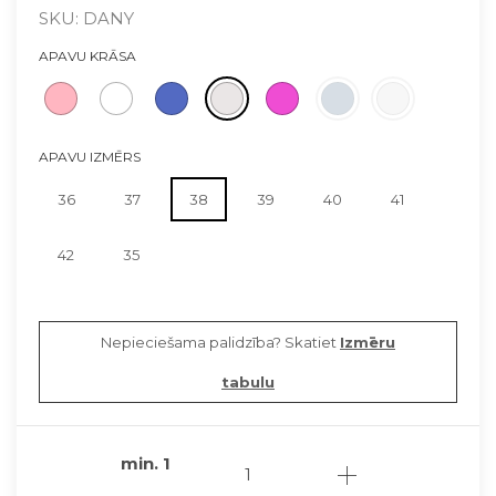
SKU: DANY
APAVU KRĀSA
APAVU IZMĒRS
36
37
38
39
40
41
42
35
Nepieciešama palidzība? Skatiet
Izmēru
tabulu
min.
1