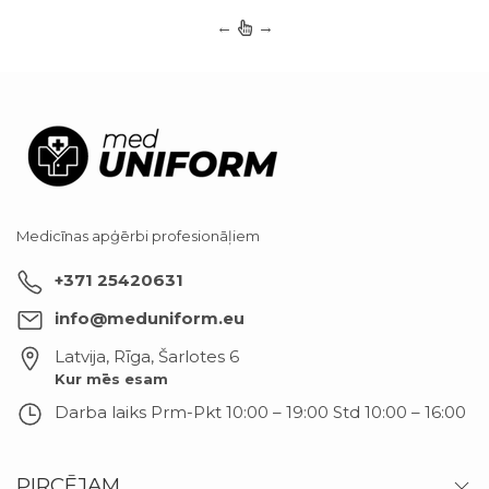
←
→
Medicīnas apģērbi profesionāļiem
+371 25420631
info@meduniform.eu
Latvija, Rīga
,
Šarlotes 6
Kur mēs esam
Darba laiks
Prm-Pkt 10:00 – 19:00 Std 10:00 – 16:00
PIRCĒJAM