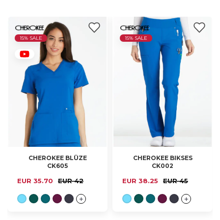
15% SALE
15% SALE
CHEROKEE BLŪZE
CHEROKEE BIKSES
XXS, XS, S, M, L, XL,
XXS, XS, S, M, L, XL,
CK605
CK002
2XL, 3XL, 4XL
2XL, 3XL, 4XL
EUR 35.70
EUR 42
EUR 38.25
EUR 45