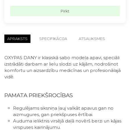
Pirkt
APRAKSTS
SPECIFIKĀCIJA
ATSAUKSMES
OXYPAS DANY ir klasiskā sabo modeļa apavi, speciāli
izstrādāti darbam ar lielu slodzi uz kājām, nodrošinot
komfortu un aizsardzību medicīnas un profesionālajā
vidē.
PAMATA PRIEKŠROCĪBAS
Regulējams siksniņa ļauj valkāt apavus gan no
aizmugures, gan priekšpuses ērtībai.
Auduma ieliktnis virsējā daļā novērš berzi un kājas
virspuses kairinājumu.