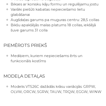
Bikses ar konisku kāju formu un regulējamu jostu
Vairāki piešūti kabatas nepieciešamo lietu
glabāšanai
Augšdaļas garums pa muguras centru: 28,5 collas
Bikšu apakšējās malas platums 18 collas, iekšējā
šuve garums 31 colla
PIEMĒROTS PRIEKŠ
Mediķiem, kuriem nepieciešams ērts un
funkcionāls kostīms
MODEĻA DETAĻAS
Modelis VT526C dažādās krāsu variācijās: GRPW,
OLVW, ORCW, SGRW, TAUW, TRQW, EGGW, WINW