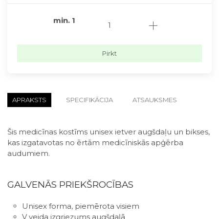
min.
1
Pirkt
APRAKSTS
SPECIFIKĀCIJA
ATSAUKSMES
Šis medicīnas kostīms unisex ietver augšdaļu un bikses,
kas izgatavotas no ērtām medicīniskās apģērba
audumiem.
GALVENĀS PRIEKŠROCĪBAS
Unisex forma, piemērota visiem
V veida izgriezums augšdaļā