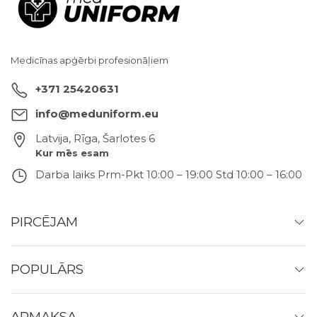
Medicīnas apģērbi profesionāļiem
+371 25420631
info@meduniform.eu
Latvija, Rīga
,
Šarlotes 6
Kur mēs esam
Darba laiks
Prm-Pkt 10:00 – 19:00 Std 10:00 – 16:00
PIRCĒJAM
POPULĀRS
APMAKSA