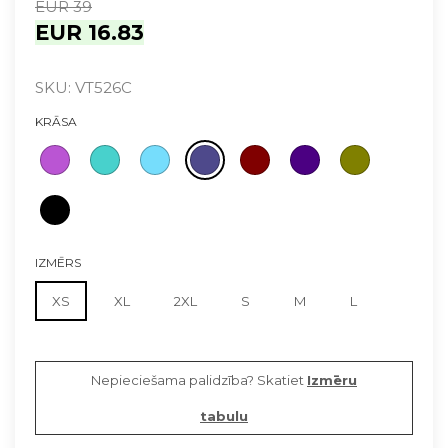
EUR 39
EUR 16.83
SKU: VT526C
KRĀSA
IZMĒRS
XS
XL
2XL
S
M
L
Nepieciešama palidzība? Skatiet
Izmēru
tabulu