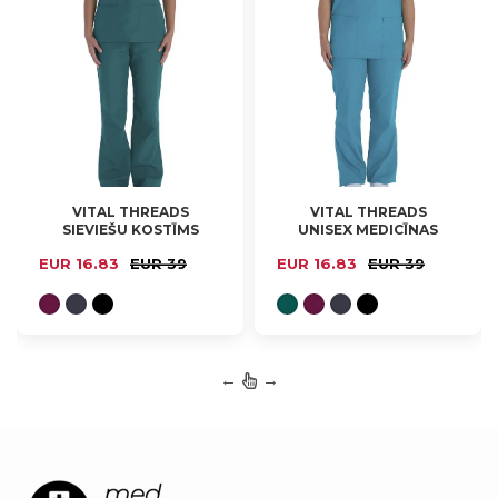
VITAL THREADS
VITAL THREADS
SIEVIEŠU KOSTĪMS
UNISEX MEDICĪNAS
XS, L, XL, 2XL
XS, L, XL, 2XL
VT512C
KOSTĪMS VT501C
EUR 16.83
EUR 39
EUR 16.83
EUR 39
←
→