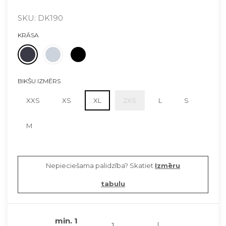
SKU: DK190
KRĀSA
BIKŠU IZMĒRS
XXS
XS
XL
2XS
L
S
M
Nepieciešama palidzība? Skatiet
Izmēru
tabulu
min.
1