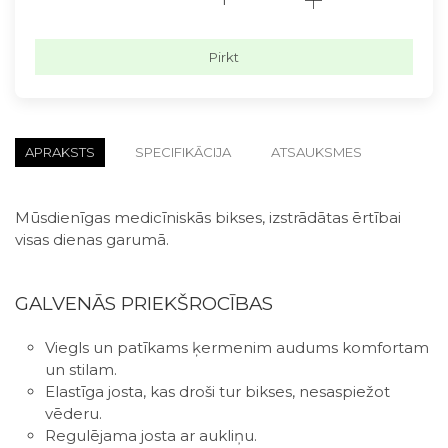
Pirkt
APRAKSTS
SPECIFIKĀCIJA
ATSAUKSMES
Mūsdienīgas medicīniskās bikses, izstrādātas ērtībai
visas dienas garumā.
GALVENĀS PRIEKŠROCĪBAS
Viegls un patīkams ķermenim audums komfortam
un stilam.
Elastīga josta, kas droši tur bikses, nesaspiežot
vēderu.
Regulējama josta ar aukliņu.