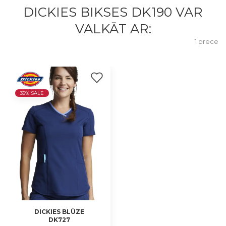
DICKIES BIKSES DK190 VAR
VALKĀT AR:
1 prece
35% SALE
DICKIES BLŪZE
DK727
XL, 2XL, 3XL