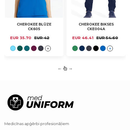
CHEROKEE BLŪZE
CHEROKEE BIKSES
XXS, XS, S, M, L, XL,
CK605
CKE004A
2XL, 3XL, 4XL
XS, S, M, L, XL
EUR 35.70
EUR 42
EUR 46.41
EUR 54.60
←
→
Medicīnas apģērbi profesionāļiem