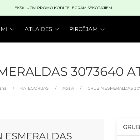
EKSKLUZĪVI PROMO KODI TELEGRAM SEKOTĀJIEM
MI
ATLAIDES
PIRCĒJAM
MERALDAS 3073640 
enā
KATEGORIJAS
Apavi
GRUBIN ESMERALDAS 30
GRUB
N ESMERALDAS