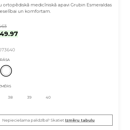
šu ortopēdiskā medicīniskā apavi Grubin Esmeraldas
eselībai un komfortam.
.63
49.97
073640
KRĀSA
IZMĒRS
38
39
40
Nepieciešama palidzība? Skatiet
Izmēru tabulu