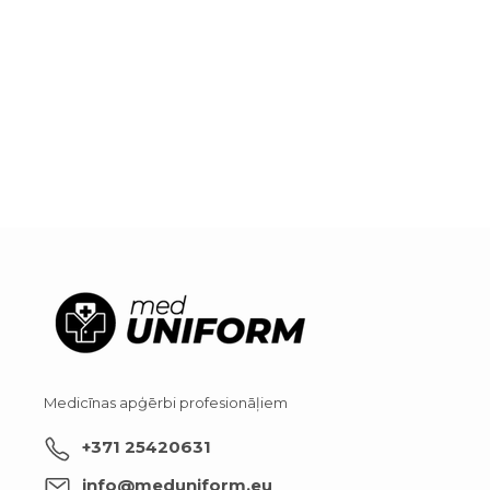
Medicīnas apģērbi profesionāļiem
+371 25420631
info@meduniform.eu