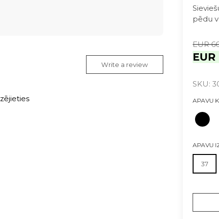
Sievie
pēdu v
EUR 66
EUR 
Write a review
SKU: 3
zējieties
APAVU 
APAVU 
37